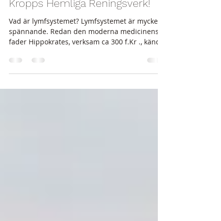
Maria Sillén
6 feb. 2024
2 min läsning
Upptäck Lymfsystemet: Din
Kropps Hemliga Reningsverk!
Vad är lymfsystemet? Lymfsystemet är mycket
spännande. Redan den moderna medicinens
fader Hippokrates, verksam ca 300 f.Kr ., kände
till...