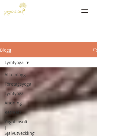
Blogg
Lymfyoga
Alla inlägg
Företagsyoga
Lymfyoga
Andning
Retreats
Yogafilosofi
|
Självutveckling