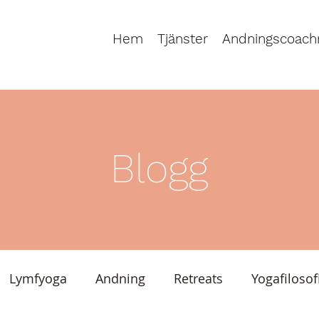
Hem
Tjänster
Andningscoach
Blogg
Lymfyoga
Andning
Retreats
Yogafilosof