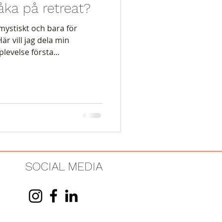
åka på retreat?
 mystiskt och bara för
r vill jag dela min
evelse första...
SOCIAL MEDIA