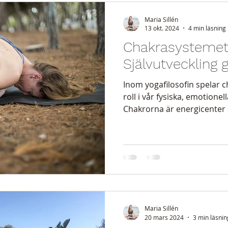
Maria Sillén
13 okt. 2024
4 min läsning
Chakrasystemet
Självutveckling
Inom yogafilosofin spelar 
roll i vår fysiska, emotionel
Chakrorna är energicenter 
och korresponderar med oli
välmående. Genom att arb
kan vi främja självutvecklin
medvetandeplan och i våra d
yoga så tänkte jag, som mån
flummigt"! Det kändes lite 
på skrämmande. Ge
Maria Sillén
20 mars 2024
3 min läsnin