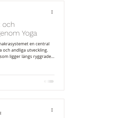
 och
 genom Yoga
chakrasystemet en central
la och andliga utveckling.
som ligger längs ryggraden
ka aspekter av vårt
eta med dessa energicenter
g, både på ett djupare
agliga liv. När jag började
ga, att "chakra är
mystiskt, okänt och snudd
g