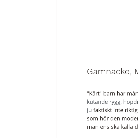
Gamnacke, M
"Kärt" barn har mån
kutande rygg, hopdr
ju
 faktiskt inte rikt
som hör den moderna
man ens ska kalla de