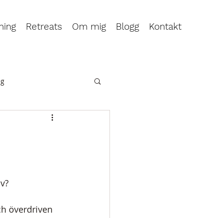
ning
Retreats
Om mig
Blogg
Kontakt
ng
lv?
och överdriven 