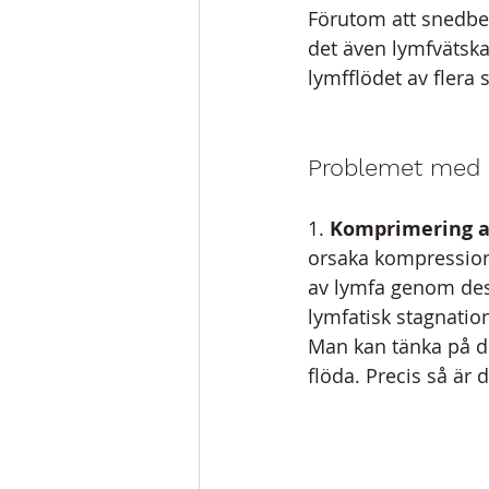
Förutom att snedbel
det även lymfvätskan
lymfflödet av flera s
Problemet med Då
1. 
Komprimering a
orsaka kompression 
av lymfa genom dessa
lymfatisk stagnatio
Man kan tänka på de
flöda. Precis så är 