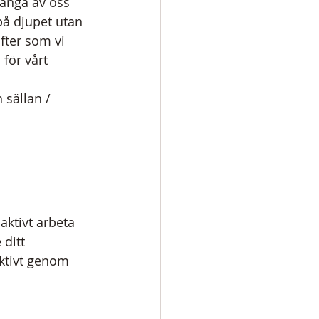
ånga av oss 
å djupet utan 
ter som vi 
för vårt 
 sällan / 
aktivt arbeta 
ditt  
ktivt genom 