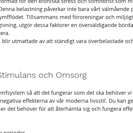
utformad för den kroniska stress och sömnbrist som m
Denna belastning påverkar inte bara vårt välmående p
mfflödet. Tillsammans med föroreningar och miljögif
givning, utgör dessa faktorer en överväldigande börda 
era. 
i blir utmattade av att ständigt vara överbelastade och
Stimulans och Omsorg
lymfsystem så att det fungerar som det ska behöver vi 
negativa effekterna av vår moderna livsstil. Du kan ge 
r det behöver för att återhämta sig och fungera effe
a perioder