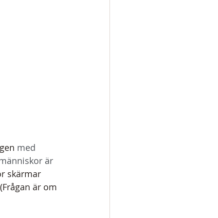
ngen 
med 
 människor är 
för skärmar 
 (Frågan är om 