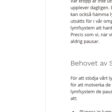
Vår kropp är inte 
upplever dagligen. 
kan också hämma ly
utsätts för i vår om
lymfsystem att hant
Precis som vi, när v
aldrig pausar.
Behovet av 
För att stödja vårt 
för att motverka de 
lymfsystem de pause
att:
Planera in lugn