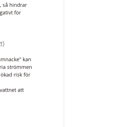
, så hindrar 
ativt för 
t)
gamnacke" kan 
fria strömmen 
ökad risk för 
attnet att 