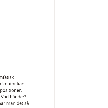
mfatisk 
mfknutor kan 
positioner.
. Vad händer? 
mnar man det så 