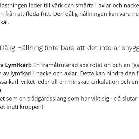
astningen leder till värk och smärta i axlar och nacke
 från att flöda fritt. Den dålig hållningen kan vara neg
käl.
lig Hållning (inte bara att det inte är snygg
v Lymfkärl:
 En framåtroterad axelrotation och en "
av lymfkärl i nacke och axlar. Detta kan hindra den 
 kärl, vilket leder till en minskad cirkulation och en 
n.
t som en trädgårdsslang som har vikt sig - då slutar v
det inuti kroppen!