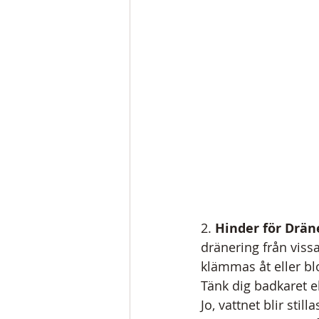
2. 
Hinder för Drän
dränering från viss
klämmas åt eller bl
Tänk dig badkaret e
Jo, vattnet blir st