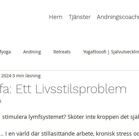
Hem
Tjänster
Andningscoach
fyoga
Andning
Retreats
Yogafilosofi | Självutveckli
. 2024
3 min läsning
a: Ett Livsstilsproblem
5
i stimulera lymfsystemet? Sköter inte kroppen det sjä
.. I en värld där stillasittande arbete, kronisk stress 