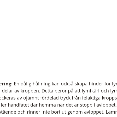
ering:
 En dålig hållning kan också skapa hinder för ly
a delar av kroppen. Detta beror på att lymfkärl och ly
ockeras av ojämnt fördelad tryck från felaktiga kropps
ller handfatet där hemma när det är stopp i avloppet
illastående och rinner inte bort ut genom avloppet. Lä