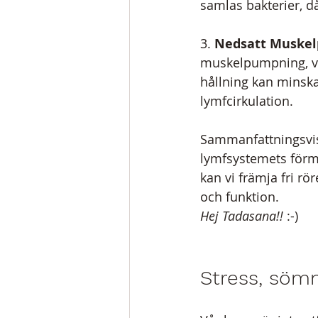
samlas bakterier, dål
3. 
Nedsatt Muske
muskelpumpning, vil
hållning kan minska
lymfcirkulation.
Sammanfattningsvis 
lymfsystemets förmå
kan vi främja fri r
och funktion.
Hej Tadasana!!
 :-)
Stress, sömn