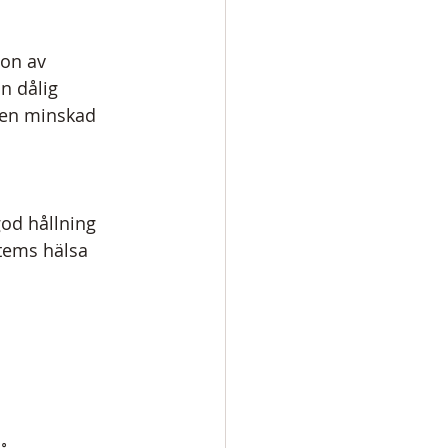
ion av 
n dålig 
i en minskad 
 
od hållning 
tems hälsa 